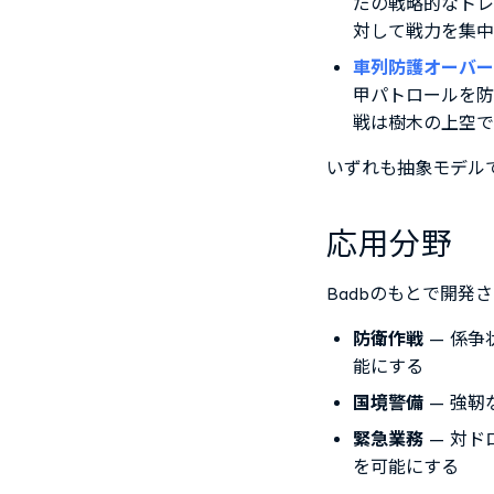
だの戦略的なトレ
対して戦力を集中
車列防護オーバー
甲パトロールを防
戦は樹木の上空で
いずれも抽象モデル
応用分野
Badbのもとで開
防衛作戦
— 係争
能にする
国境警備
— 強靭
緊急業務
— 対ド
を可能にする