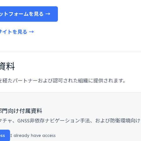
プラットフォームを見る →
サイトを見る →
資料
を経たパートナーおよび認可された組織に提供されます。
部門向け付属資料
クチャ、GNSS非依存ナビゲーション手法、および防衛環境向
ess
I already have access