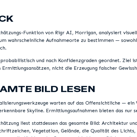
ICK
chätzungs-Funktion von Rigr AI, Morrigan, analysiert visuel
, um wahrscheinliche Aufnahmeorte zu bestimmen — sowohl
ch.
 probabilistisch und nach Konfidenzgraden geordnet. Ziel is
 Ermittlungsansätzen, nicht die Erzeugung falscher Gewissh
AMTE BILD LESEN
lisierungswerkzeuge warten auf das Offensichtliche — ein
 erkennbare Skyline. Ermittlungsaufnahmen bieten das nur se
chätzung liest stattdessen das gesamte Bild: Architektur un
chriftzeichen, Vegetation, Gelände, die Qualität des Lichts