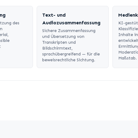
ung
Text- und
Medienkl
Audiozusammenfassung
ätzung des
KI-gestü
on
Klassifizi
Sichere Zusammenfassung
rial,
Inhalte in
und Übersetzung von
sible
entwickel
Transkripten und
t
Ermittlun
Bildschirmtext,
Moderati
sprachübergreifend — für die
Maßstab.
beweisrechtliche Sichtung.