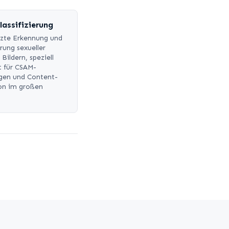
assifizierung
tzte Erkennung und
erung sexueller
 Bildern, speziell
t für CSAM-
gen und Content-
on im großen